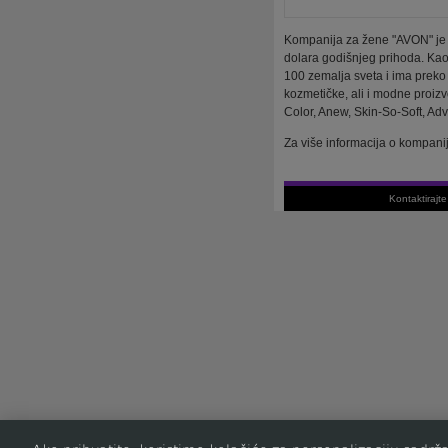
Kompanija za žene "AVON" je m
dolara godišnjeg prihoda. Kao
100 zemalja sveta i ima preko
kozmetičke, ali i modne proiz
Color, Anew, Skin-So-Soft, Ad
Za više informacija o kompani
Kontaktirajt