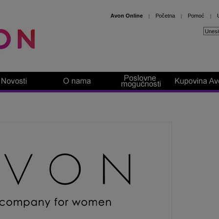
Avon Online
Početna
Pomoć
|
|
|