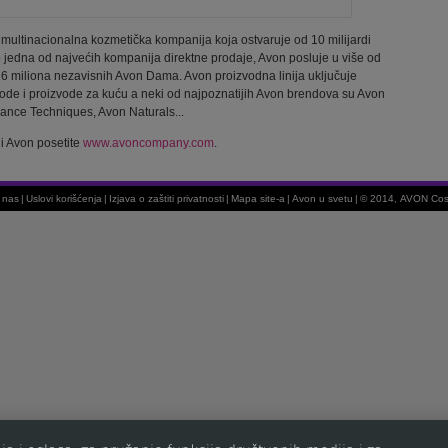
ultinacionalna kozmetička kompanija koja ostvaruje od 10 milijardi
 jedna od najvećih kompanija direktne prodaje, Avon posluje u više od
 6 miliona nezavisnih Avon Dama. Avon proizvodna linija uključuje
vode i proizvode za kuću a neki od najpoznatijih Avon brendova su Avon
vance Techniques, Avon Naturals...
ji Avon posetite
www.avoncompany.com
.
e nas
|
Uslovi korišćenja
|
Izjava o zaštiti privatnosti
|
Mapa site-a
|
Avon u svetu
|
© 2014, AVON Cosm